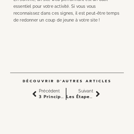
essentiel pour votre activité. Si vous vous
reconnaissez dans ces signes, il est peut-être temps
de redonner un coup de jeune à votre site !
DÉCOUVRIR D'AUTRES ARTICLES
Précédent
Suivant
3 Principes UX À Appliquer Sur Votre Site Pour Augmenter Vos Ventes
Les Étapes Clés Pour Une Refonte De Site Réussie