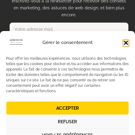
Inscrivez-vous à la newsletter pour recevoir des conseils
en marketing, des astuces de web design, et bien plus
encore.
Gérer le consentement
Envoyer
Pour offrir les meilleures expériences, nous utilisons des technologies
telles que les cookies pour stocker et/ou accéder aux informations des
appareils. Le fait de consentir à ces technologies nous permettra de
traiter des données telles que le comportement de navigation ou les ID
Mentions légales
uniques sur ce site. Le fait de ne pas consentir ou de retirer son
consentement peut avoir un effet négatif sur certaines
caractéristiques et fonctions.
Conditions générales de vente
ACCEPTER
Politique de Confidentialité
REFUSER
Politique de gestion des cookies