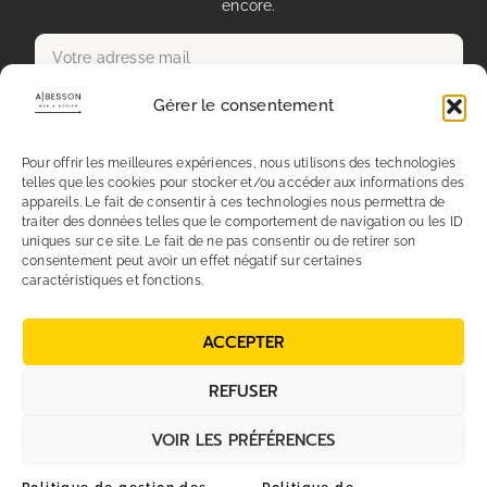
encore.
Gérer le consentement
Envoyer
Pour offrir les meilleures expériences, nous utilisons des technologies
telles que les cookies pour stocker et/ou accéder aux informations des
appareils. Le fait de consentir à ces technologies nous permettra de
traiter des données telles que le comportement de navigation ou les ID
Mentions légales
uniques sur ce site. Le fait de ne pas consentir ou de retirer son
consentement peut avoir un effet négatif sur certaines
caractéristiques et fonctions.
Conditions générales de vente
ACCEPTER
Politique de Confidentialité
REFUSER
Politique de gestion des cookies
VOIR LES PRÉFÉRENCES
© 08/08/2026 2024 AL Web & Design Tous droits