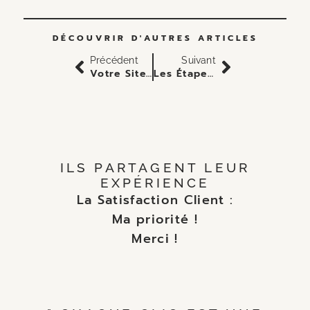
DÉCOUVRIR D'AUTRES ARTICLES
Précédent
Suivant
Votre Site Web Est-Il Prêt Pour 2025 ? Sans Optimisation Mobile, Vous Risquez De Perdre Gros !
Les Étapes Préalables Indispensable À La Création D’un Site Internet, Et Dans Le Bon Ordre !
ILS PARTAGENT LEUR
EXPÉRIENCE
La Satisfaction Client :
Ma priorité !
Merci !
VERS LA FICHE GOOGLE