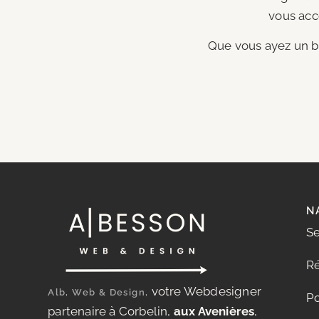
vous acc
Que vous ayez un bl
N
Se
Ré
votre Webdesigner
Alb, Web & Design,
Po
partenaire à Corbelin,
aux Avenières
,