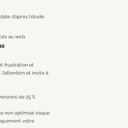
bile d’après l’étude
ccès au web.
SE
 frustration et
l’attention et incite à
ersions de 25 %.
te non optimisé risque
tiquement votre