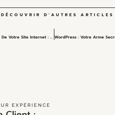
DÉCOUVRIR D'AUTRES ARTICLES
Comment Bien Débuter La Création De Votre Site Internet : Guide Pratique Pour Commerçants Et PME
EUR EXPÉRIENCE
n Client :