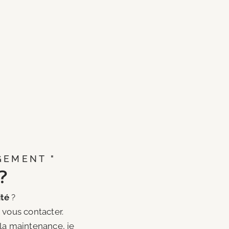
GEMENT "
?
ité
?
 vous contacter.
t la maintenance, je