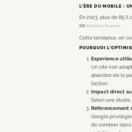
L’ÈRE DU MOBILE : 
En 2023, plus de 85 % 
de
.
Statista France
Cette tendance, en con
POURQUOI L’OPTIMIS
Expérience utili
Un site non adapt
abandon de la part
l’action.
Impact direct sur
Selon une étude,
Référencement na
Google privilégie
de sombrer dans 