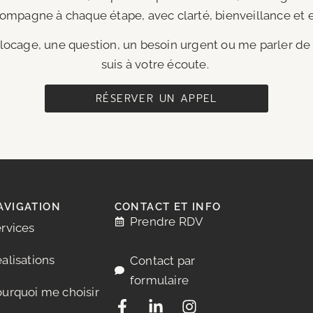
ompagne à chaque étape, avec clarté, bienveillance et ef
ocage, une question, un besoin urgent ou me parler de v
suis à votre écoute.
RÉSERVER UN APPEL
AVIGATION
CONTACT ET INFO
Prendre RDV
rvices
alisations
Contact par
formulaire
urquoi me choisir