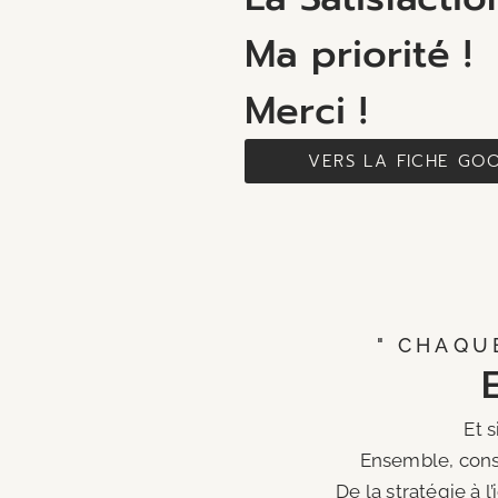
Ma priorité !
Merci !
VERS LA FICHE GO
" CHAQU
Et s
Ensemble, const
De la stratégie à l